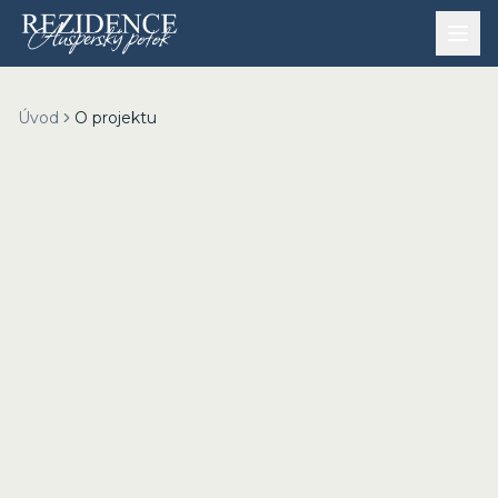
Přeskočit na obsah
Úvod
O projektu