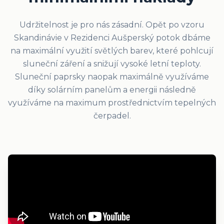
Udržitelnost je pro nás zásadní. Opět po vzoru
Skandinávie v Rezidenci Aušperský potok dbáme
na maximální využití světlých barev, které pohlcují
sluneční záření a snižují vysoké letní teploty.
Sluneční paprsky naopak maximálně využíváme
díky solárním panelům a energii následně
využíváme na maximum prostřednictvím tepelných
čerpadel.