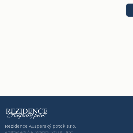
Rezidence Aušperský potok s.r.o.
Preslova 406/94, Stránice, 602 00 Brno