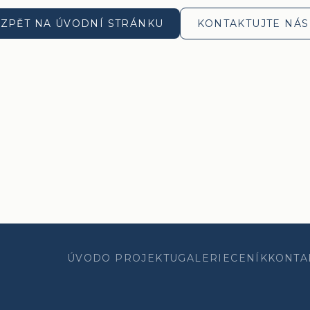
ZPĚT NA ÚVODNÍ STRÁNKU
KONTAKTUJTE NÁS
ÚVOD
O PROJEKTU
GALERIE
CENÍK
KONTA